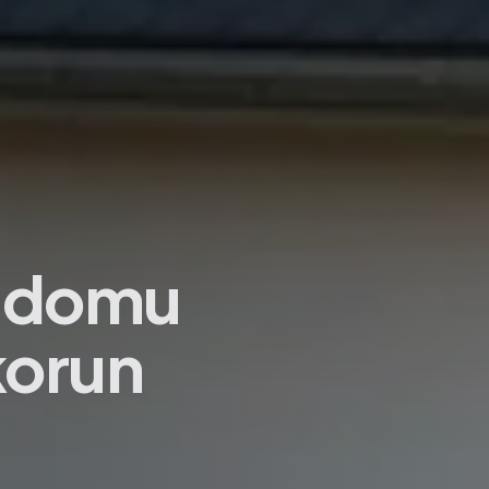
e domu
 korun