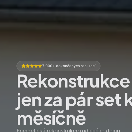
7 000+ dokončených realizací
Rekonstrukc
jen za pár set
měsíčně
Energetická rekonstrukce rodinného domu