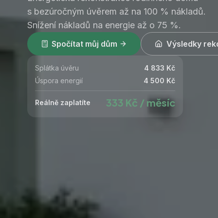
s bezúročným úvěrem až na 100 % nákladů.
Snížení nákladů na energie až o 75 %.
Spočítat můj dům
Výsledky rek
Splátka úvěru
4 833 Kč
Úspora energií
4 500 Kč
333 Kč / měsíc
Reálně zaplatíte